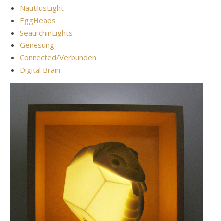
NautilusLight
EggHeads
SeaurchinLights
Genesung
Connected/Verbunden
Digital Brain